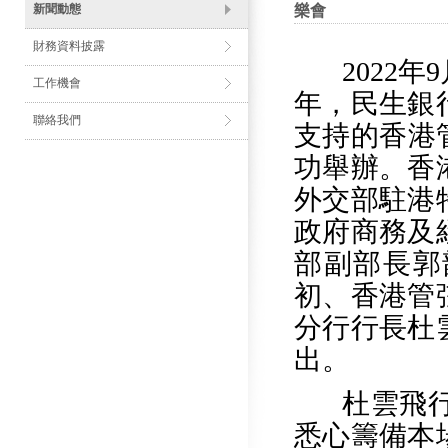
新聞動態
樂會
財務資料披露
2022年
9
工作機會
年，民生銀
聯絡我們
支持的香港
功舉辦。
香
外交部駐港
政府商務及
部副部長郭
初、香港管
分行行長杜
出。
杜雲飛
悉心籌備本