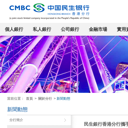
個人銀行
私人銀行
公司銀行
金融市場
實用
當前位置：
首頁
>
關於分行
>
新聞動態
新聞動態
分行簡介
民生銀行香港分行攜