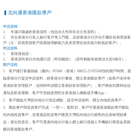
▍北向通香港匯款專戶
申請資格
1.
年滿
18週歲的香港居民（包括永久性和非永久性居民）;
2.
符合香港分行私人銀行客戶準入門檻，且經香港分行評估不屬於容易受損客
戶
（注：容易受損客戶指風險理解能力及承受潛在損失能力較低的客戶）
。
申請資料
1.
香港身份證；
2.
香港居民來往內地通行證（即回鄉證）（證件剩餘有效期須大於
6個月）。
開戶流程
1.
客戶撥打客服熱線（國內）
95568/（香港）00852-25195568預約開戶時間，親
臨香港分行提交申請資料，經香港分行審核，開立香港匯款專戶（如客戶未持有
香港財富管理賬戶，須同時申請開立香港財富管理賬戶），客戶將收到實時短信
通知及歡迎電郵，客戶可登錄使用民生香港個人網銀或手機App；
2.
客戶親臨大灣區內地分行指定網點，提交申請資料，開立內地投資專戶；
3.
匯款專戶與投資專戶完成
「
一對一
」
配對后，客戶可透過香港匯款專戶匯款
到內地投資專戶，並透過該投資專戶購買大灣區內地分行銷售的合資格理財產
品；退出投資后，客戶可透過內地分行個人網上銀行或個人手機銀行將資金原路
匯回香港匯款專戶。