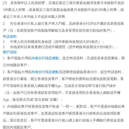
[3]
具有兩年以上投資經歷，且滿足最近三個月家庭金融淨資產月末餘額不低於
100萬元人民幣，或者最近三個月家庭金融資產月末餘額不低於200萬人民幣，或
者近三年本人年均收入不低於40萬人民幣。
2.
符合香港分行私人銀行客戶準入門檻，且經香港分行評估不屬於容易受損客
戶（注：容易受損客戶指風險理解能力及承受潛在損失能力較低的客戶）。
申請資料
1.
中華人民共和國居民身份證（證件剩餘有效期須大於
6個月）；
2.
內地居民往來港澳通行證或中國護照（證件剩餘有效期須大於
6個月）。
開戶流程
1.
客戶親臨大灣區
內地分行指定網點
，提交申請資料，完成投資者資質審核，開
立內地匯款專戶；
2.
客戶親臨大灣區
內地分行指定網點
見證辦理或親臨香港分行，提交申請資料，
經香港分行審核，開立香港投資專戶，客戶將收到實時短信通知及歡迎電郵，客
戶可登錄民生香港個人網銀或手機
App，完成首次登錄后即可進行賬戶操作
（注：如客戶已持有香港財富管理賬戶，可直接使用民生香港個人網銀或手機
App，無須再次完成“首次登錄”步驟）；
3.
內地匯款專戶與香港投資專戶形成
「
一對一
」
配對后，客戶可透過內地匯款專
戶匯款到香港投資專戶，並透過該投資專戶購買香港分行銷售的合資格理財產
品；退出投資后，客戶可透過香港分行個人網上銀行或個人手機銀行將資金原路
匯回內地匯款專戶。