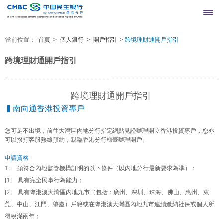
當前位置：
首頁
>
個人銀行
>
開戶指引
>
跨境理財通開戶指引
網上銀行登錄
繁
簡
跨境理財通開戶指引
跨境理財通開戶指引
▍南向通香港投資專戶
您可足不出境，前往大灣區內地分行指定網點見證辦理開立香港
投資專戶
，您亦
可以撥打客服熱線預約，親臨香港分行櫃臺辦理開戶。
申請資格
1.
須符合內地監管機構訂明的以下條件（以內地分行最新要求為準）：
[1]
具有完全民事行為能力；
[2]
具有粵港澳大灣區內地九市（包括：廣州、深圳、珠海、佛山、惠州、東
莞、中山、江門、肇慶）戶籍或在粵港澳大灣區內地九市連續繳納社保或個人所
得稅滿兩年；