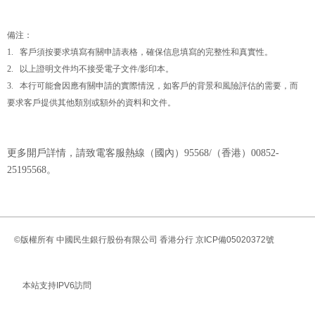
備注：
1. 客戶須按要求填寫有關申請表格，確保信息填寫的完整性和真實性。
2. 以上證明文件均不接受電子文件/影印本。
3. 本行可能會因應有關申請的實際情況，如客戶的背景和風險評估的需要，而
要求客戶提供其他類別或額外的資料和文件。
更多開戶詳情，請致電客服熱線（國內）
95568/（香港）00852-
25195568。
©版權所有
中國民生銀行股份有限公司 香港分行
京ICP備05020372號
本站支持IPV6訪問