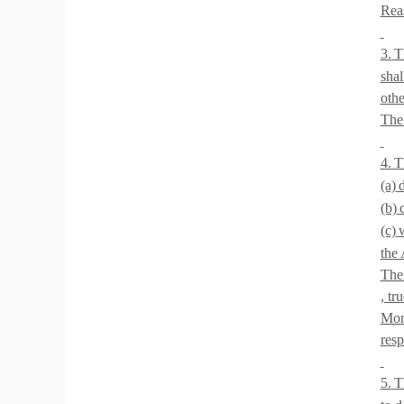
Reas
3.
T
shal
othe
The 
4.
T
(a)
d
(b)
(c)
w
the
Ther
, tr
Mone
resp
5.
T