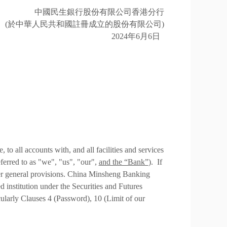
中
國民生銀行股份有限公司香港分行
(於中華人民共和國註冊成立的股份有限公司)
2024
年
6
月
6
日
to all accounts with, and all facilities and services
erred to as "
we
", "
us
"
,
"
our
"
,
and the “Bank”
). If
 over general provisions. China Minsheng Banking
 institution under the Securities and Futures
ularly Clauses 4 (Password), 10 (Limit of our