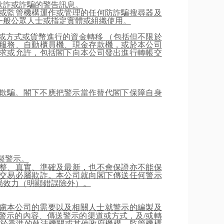
欺詐或詐騙的警告訊息。
或監管機構運作或管理的任何防詐騙搜尋器及
一般公眾人士或指定實體或組織使用。
或方式或貨幣進行的資金轉移
（包括但不限於
服務、自動櫃員機、現金存款機，或於本公司
求或允許，包括閣下向本公司發出進行轉帳交
欺騙。閣下不應把警示當作替代閣下保障自身
製警示。
整、真實、準確及最新，也不會保證亦不能保
交易必屬欺詐。本公司就向閣下傳送任何警示
局效力（明顯錯誤除外）。
慮本公司的需要以及相關人士就警示的編製及
警示的內容、傳送警示的渠道或方式，及
/
或轉
於香港的執法機關或其他政府機構、監管機構