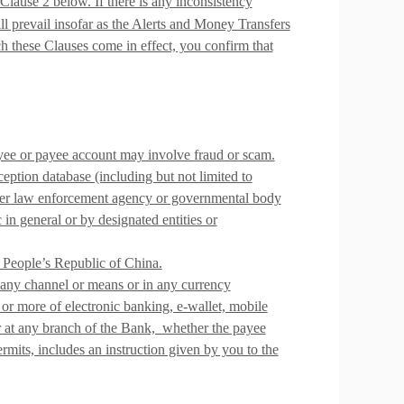
Clause 2 below. If there is any inconsistency
l prevail insofar as the Alerts and Money Transfers
 these Clauses come in effect, you confirm that
yee or payee account may involve fraud or scam.
eption database (including but not limited to
er law enforcement agency or governmental body
 in general or by designated entities or
People’s Republic of China.
any channel or means or in any currency
or more of electronic banking, e-wallet, mobile
r at any branch of the Bank, whether the payee
ermits, includes an instruction given by you to the