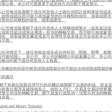
行業公會。本公司可透過電子或其他方式向閣下傳送警示。
本公司無須負責閣下或任何其他人士因任何防詐資料庫提供或未
、故障或錯誤而可能引致或蒙受的任何種類的損失、損害或開支
蒙受的任何種類的損失、損害或開支。
本公司無須負責閣下或任何其他人士有關或因警示（或其延誤或
（或因其延誤或無法傳送）所涉的轉帳交易，而可能引致或蒙受
損失、損害或開支屬直接及可合理預見並直接且完全由於本公司
責引致。
在任何情況下，就任何收益損失或任何特別、間接、附帶、相應
或可能招致），本公司、本公司的關聯公司或集團公司、本公司
均無須向閣下或任何其他人士負責。
此等條款的內容均無意排除或限製任何不能合法地排除或限製的
下的責任
閣下有責任採取合理可行的步驟以保障閣下自身的利益、資金
均有責任查證及確保收款人、收款人戶口、交易及交易詳情實屬
項警示所涉的轉帳交易。閣下就進行或取消一項警示所涉的轉帳
負全責。
lerts and Money Transfers