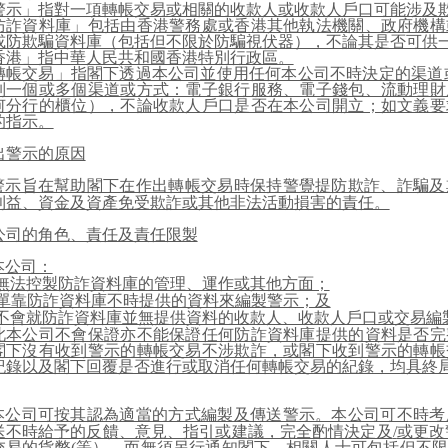
警示」指對一項轉帳交易或相關的收款人或收款人戶口可能涉及
防詐資料庫」包括由香港警務處或香港其他執法機關、政府機構
或防欺騙資料庫（包括但不限於防騙視伏器），不論其是否可供
香港」指中華人民共和國香港特別行政區。
轉帳交易」指閣下透過本公司並使用任何本公司不時決定的渠道
列一個或多個渠道或方式：電子銀行服務、電子錢包、流動理財
何分行的櫃位），不論收款人戶口是否在本公司開立；如文義要
的指示。
出警示的原因
警示旨在幫助閣下在作出轉帳交易時保持警覺提防欺詐、詐騙及
利益、資金及資產免受欺詐或其他非法活動損害的責任。
公司的角色、責任及責任限製
本公司：
無法控製防詐資料庫的管理、運作或其他方面；
單靠防詐資料庫不時提供的資料來編製警示；及
不會就防詐資料庫並無提供資料的收款人、收款人戶口或交易編
此本公司不會保證亦不能保證任何防詐資料庫提供的資料是否完
閣下沒有收到警示的轉帳交易不涉欺詐，或閣下收到警示的轉帳
紀錄以及閣下回覆是否進行或取消任何轉帳交易的紀錄，均具終
本公司可按其認為適當的方式編製及傳送警示。本公司可不時考
送不時給予的反饋、意見、指引或建議，完全酌情決定及
/
或更改
交易的貨幣
(
等），而無須另行通知閣下。相關人士可包括但不限