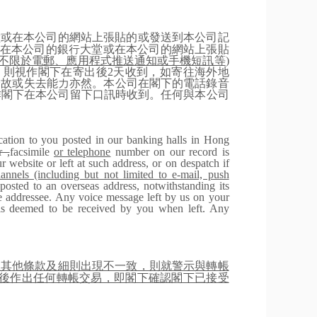
堂或在本公司的網站上張貼的或發送到本公司記
在本公司的銀行大堂或在本公司的網站上張貼
不限於電郵、應用程式推送通知或手機短訊等
)
，則視作閣下在寄出後
2
天收到，如寄往海外地
身故或失去能力亦然。本公司在閣下的電話錄音
作閣下在本公司留下口訊時收到。任何與本公司
ation to you posted in our banking halls in Hong
r ,
facsimile
or telephone
number on our record is
website or left at such address, or on despatch if
annels (including but not limited to e-mail, push
 posted to an overseas address, notwithstanding its
he addressee. Any voice message left by us on your
) is deemed to be received by you when left. Any
跟其他條款及細則出現不一致，則就警示與轉帳
後作出任何轉帳交易，即閣下確認閣下已接受