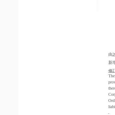
由
2
新
修
Thes
pro
ther
Corp
Ord
liab