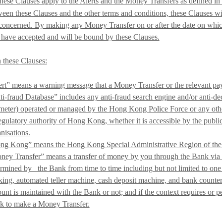
hese Clauses apply to the Alerts and the Money Transfers as defined in 
een these Clauses and the other terms and conditions, these Clauses wil
concerned. By making any Money Transfer on or after the date on which
have accepted and will be bound by these Clauses.
n these Clauses:
ert” means a warning message that a Money Transfer or the relevant pa
i-fraud Database” includes any anti-fraud search engine and/or anti-dec
meter) operated or managed by the Hong Kong Police Force or any oth
egulatory authority of Hong Kong, whether it is accessible by the public
nisations.
ng Kong” means the Hong Kong Special Administrative Region of the 
ney Transfer” means a transfer of money by you through the Bank via 
rmined by the Bank from time to time including but not limited to one 
ing, automated teller machine, cash deposit machine, and bank counte
unt is maintained with the Bank or not; and if the context requires or p
k to make a Money Transfer.