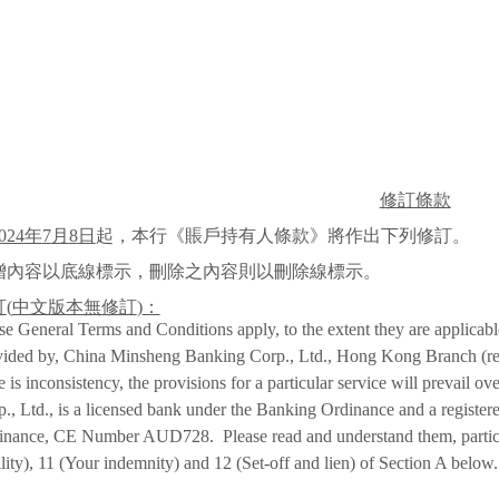
修訂條款
024
年
7
月
8
日
起，本行《賬戶持有人條款》將作出
下列
修
訂。
增內容以底線標示，刪除之內容則以刪除線標示。
訂
(
中文版本無修訂
)
：
e General Terms and Conditions apply, to the extent they are applicable, 
vided by, China Minsheng Banking Corp., Ltd., Hong Kong Branch (ref
e is inconsistency, the provisions for a particular service will prevail
., Ltd., is a licensed bank under the Banking Ordinance and a registered
inance, CE Number AUD728.
Please read and understand them, partic
ility), 11 (Your indemnity) and 12 (Set-off and lien) of Section A below.