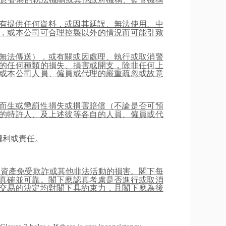
有提供任何資料，或因其延誤、無法使用、中
，或本公司可合理控製以外的情況而可能引致
無法傳送），或有關或因處理、執行或取消警
的任何種類的損失、損害或開支，除非任何上
或本公司人員、僱員或代理的嚴重疏忽或故意
而生或懲罰性損失或損害賠償（不論是否可預
的特許人、及上述彼等各自的人員、僱員或代
權利或責任。
及資產免受欺詐或其他非法活動的損害。閣下每
真確並可靠。閣下應認真考慮是否進行或取消
交易的決定均對閣下具約束力，且閣下應為後