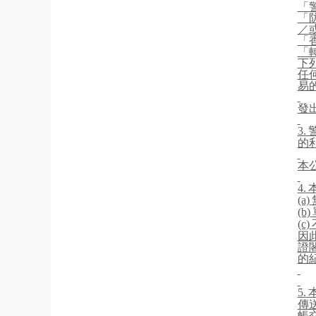
「
「
／
「
「
下
任
易
發
3.
的
本
4.
(a)
(b)
(c)
因
證
的
5.
傳
帳