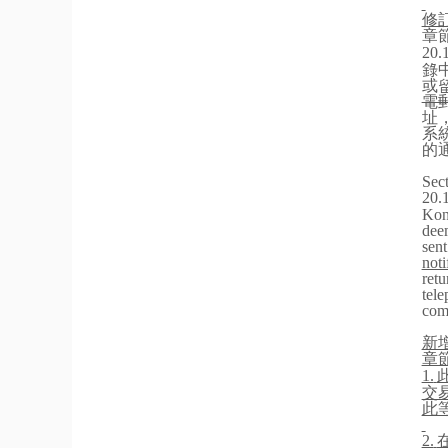
修
章
20.
錄
或
電
址
系
的
S
ec
20.
Kon
deem
sen
noti
retu
tel
comm
新
章
1.
交
此
2.