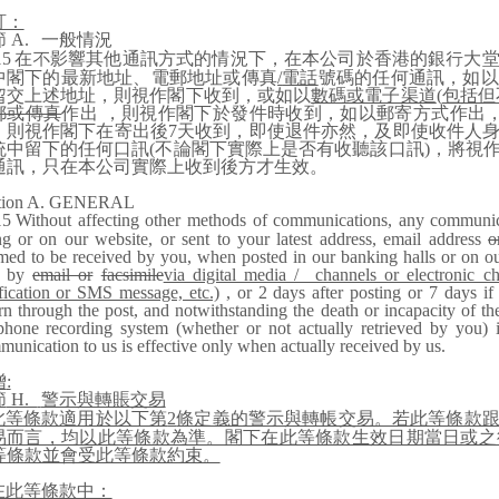
訂：
節
A.
一般情況
15
在不影響其他通訊方式的情況下，在本公司於香港的銀行大
中閣下的最新地址、電郵地址或傳真
/
電話
號碼的任何通訊，如以
留交上述地址，則視作閣下收到，或如以
數碼或電子渠道
(
包括但
郵或傳真
作出
，則視作閣下於發件時收到，如以郵寄方式作出
，則視作閣下在寄出後
7
天收到，即使退件亦然，及即使收件人
統中留下的任何口訊
(
不論閣下實際上是否有收聽該口訊
)
，將視
通訊，只在本公司實際上收到後方才生效。
tion A. GENERAL
15
Without affecting other methods of communications, any communic
g or on our website, or sent to your latest address, email address
o
ed to be received by you, when posted in our banking halls or on our 
t by
email or
facsimile
via digital media / channels or electronic ch
fication or SMS message, etc.)
, or 2 days after posting or 7 days if
rn through the post, and notwithstanding the death or incapacity of t
ephone recording system (whether or not actually retrieved by you
unication to us is effective only when actually received by us.
增
:
節
H.
警示與轉賬交易
此等條款適用於以下第
2
條定義的警示與轉帳交易。若此等條款
易而言，均以此等條款為準。閣下在此等條款生效日期當日或之
等條款並會受此等條款約束。
在此等條款中：