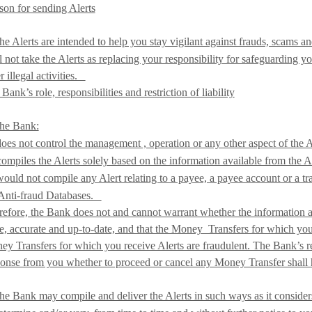
on for sending Alerts
he Alerts are intended to help you stay vigilant against frauds, scam
l not take the Alerts as replacing your responsibility for safeguarding 
r illegal activities.
Bank’s role, responsibilities and restriction of liability
he Bank:
oes not control the management , operation or any other aspect of the 
compiles the Alerts solely based on the information available from the 
ould not compile any Alert relating to a payee, a payee account or a tra
 Anti-fraud Databases.
efore, the Bank does not and cannot warrant whether the information a
ue, accurate and up-to-date, and that the Money Transfers for which you 
y Transfers for which you receive Alerts are fraudulent. The Bank’s re
onse from you whether to proceed or cancel any Money Transfer shall h
he Bank may compile and deliver the Alerts in such ways as it considers