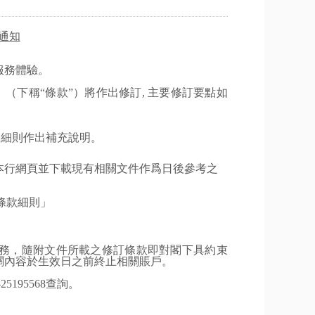
通知
服務體驗。
》（下稱
“條款”）將作出修
訂
,
主要
修
訂
要點如
之細則作出補充說明。
本行網頁並下載現有相關文件作爲日後參考之
條款細則」
務，隨附文件所載之修訂條款即對閣下具約束
關內容於生效日之前終止相關賬戶。
-25195568
查詢。