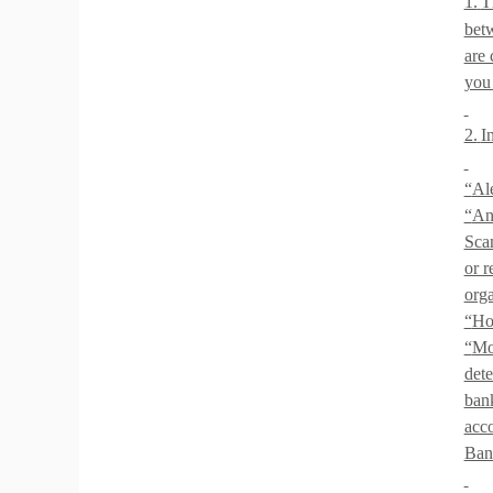
1.
T
betw
are 
you 
2.
I
“
Al
“
Ant
Sca
or r
orga
“
Ho
“
Mo
dete
bank
acco
Ban