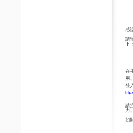
感
請
下
在
用
登
http
請
力
如