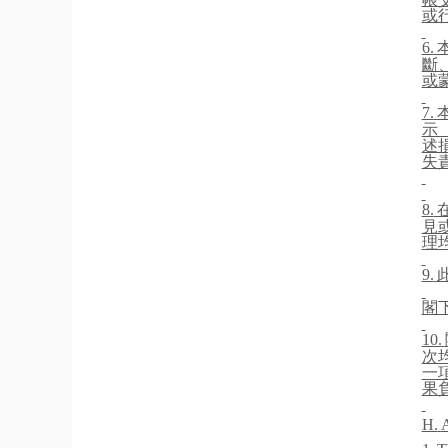
或
6.
斷
或
7.
示
述
失
8.
見
理
9.
閣
10.
次
一
果
H.
A