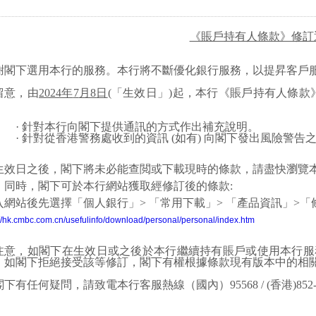
《賬戶持有人條款》修訂
謝閣下選用本行的服務。本行將不斷優化銀行服務，以提昇客戶
留意，由
2024
年
7
月
8
日
(
「生效日」
)
起，本行《賬戶持有人條款
：
·
針對本行向閣下提供
通訊
的
方式
作出補充說明。
·
針對從香港警務處收到的資訊
(
如有
)
向閣下發出風險警告
生效日之後，閣下將未必能查閲或下載現時的條款，請盡快瀏覽
。
同時，
閣下可於本行網站獲取經修訂
後
的條款
:
入網站後先選擇「個人銀行」
>
「常用下載」
>
「產品資訊」
>
「
://hk.cmbc.com.cn/usefulinfo/download/personal/personal/index.htm
注意，如閣下在生效日或之後於本行繼續持有賬戶或使用本行服
。如閣下拒絕接受該等修訂，閣下有權根據條款現有版本中的相
閣下有任何疑問，請致電本行客服熱線（國內）
95568 / (
香港
)852