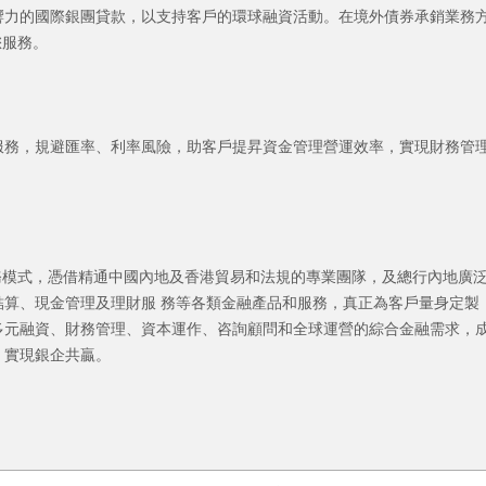
響力的國際銀團貸款，以支持客戶的環球融資活動。在境外債券承銷業務
您服務。
服務，規避匯率、利率風險，助客戶提昇資金管理營運效率，實現財務管
務模式，憑借精通中國內地及香港貿易和法規的專業團隊，及總行內地廣
算、現金管理及理財服 務等各類金融產品和服務，真正為客戶量身定製
多元融資、財務管理、資本運作、咨詢顧問和全球運營的綜合金融需求，
，實現銀企共贏。