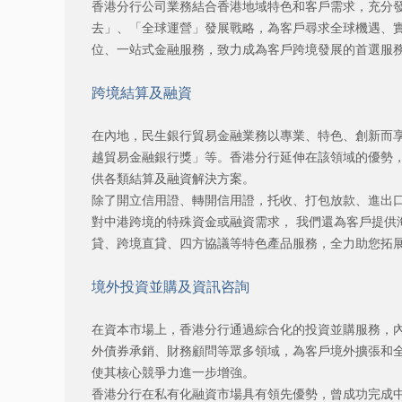
香港分行公司業務結合香港地域特色和客戶需求，充分
去」、「全球運營」發展戰略，為客戶尋求全球機遇、
位、一站式金融服務，致力成為客戶跨境發展的首選服
跨境結算及融資
在內地，民生銀行貿易金融業務以專業、特色、創新而
越貿易金融銀行獎」等。香港分行延伸在該領域的優勢
供各類結算及融資解決方案。
除了開立信用證、轉開信用證，托收、打包放款、進出
對中港跨境的特殊資金或融資需求， 我們還為客戶提供
貸、跨境直貸、四方協議等特色產品服務，全力助您拓
境外投資並購及資訊咨詢
在資本市場上，香港分行通過綜合化的投資並購服務，
外債券承銷、財務顧問等眾多領域，為客戶境外擴張和
使其核心競爭力進一步增強。
香港分行在私有化融資市場具有領先優勢，曾成功完成