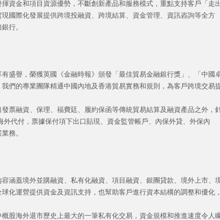
發揮資金和項目資源優勢，不斷創新產品和服務模式，重點支持客戶「走
實現國際化發展提供跨境投融資、跨境結算、資金管理、資訊咨詢等全方
務銀行。
享有盛譽，榮獲英國《金融時報》頒發「最佳貿易金融銀行獎」、「中國
，我們的專業團隊精通中國內地及香港貿易實務和規則，為客戶跨境交易
口發票融資、保理、福費廷、履約保函等傳統貿易結算及融資產品之外，
海外代付，票據保付項下出口貼現、資金監管帳戶、內保外貸、外保內
展業務。
內容涵蓋境外並購融資、私有化融資、項目融資、銀團貸款、境外上市、
全球化運營提供資金及資訊支持，也幫助客戶進行資本結構的調整和優化
中概股海外退市歷史上最大的一筆私有化交易，資金規模和推進速度令人