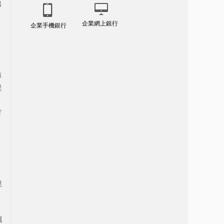
出
企業網上銀行
企業手機銀行
卓
提
針
境
，
矚