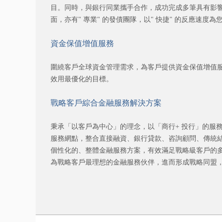
目。同時，與銀行同業攜手合作，成功完成多筆具有影
面，亦有" 專業" 的發債團隊，以" 快捷" 的反應速度為
資金保值增值服務
圍繞客戶全球資金管理需求，為客戶提供資金保值增值
效用最優化的目標。
戰略客戶綜合金融服務解決方案
秉承「以客戶為中心」的理念，以「商行+ 投行」的服
服務網點，整合直接融資、銀行貸款、咨詢顧問、傳統結
個性化的、整體金融服務方案，有效滿足戰略級客戶的
為戰略客戶最理想的金融服務伙伴，進而形成戰略同盟