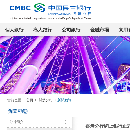
個人銀行
私人銀行
公司銀行
金融市場
實用
當前位置：
首頁
>
關於分行
>
新聞動態
新聞動態
分行簡介
香港分行網上銀行正