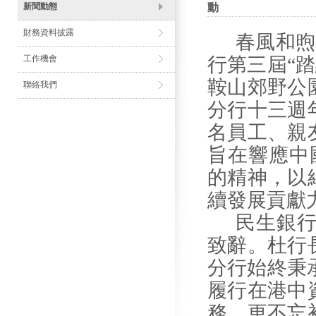
新聞動態
動
財務資料披露
春風和煦
工作機會
行第三屆“
鞍山郊野公
聯絡我們
分行十三週
名員工
、親
旨在響應中
的精神，以
續發展貢獻
民生銀
致辭。杜行
分行始終秉
履行在港中
務，更不忘