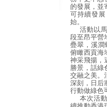
的發展，並
可持續發展
始。
活動
以
段至昂平營
疊翠，溪澗
俯瞰西貢海
神采飛揚，
勝景，話綠
交融之美。
深刻
，日后
行動做綠色
本次活
續推動香港