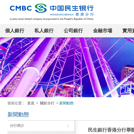
個人銀行
私人銀行
公司銀行
金融市場
實用
當前位置：
首頁
>
關於分行
>
新聞動態
新聞動態
分行簡介
民生銀行香港分行舉辦