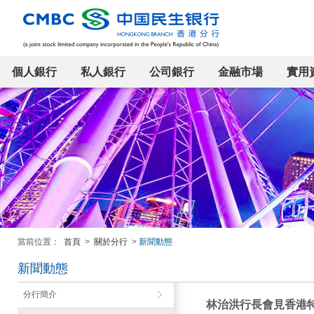
個人銀行
私人銀行
公司銀行
金融市場
實用
當前位置：
首頁
>
關於分行
>
新聞動態
新聞動態
分行簡介
林治洪行長會見香港