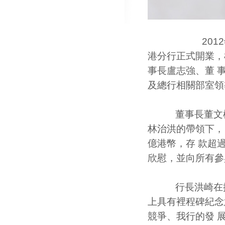
2012年3月
港分行正式開業，
事長盧志強、董 
及總行相關部室領
董事長董文標給
林治洪的帶領下，
億港幣，存 款超
欣慰，並向所有參
行長洪崎在揭幕
上具有裡程碑紀念
競爭、我行的發 